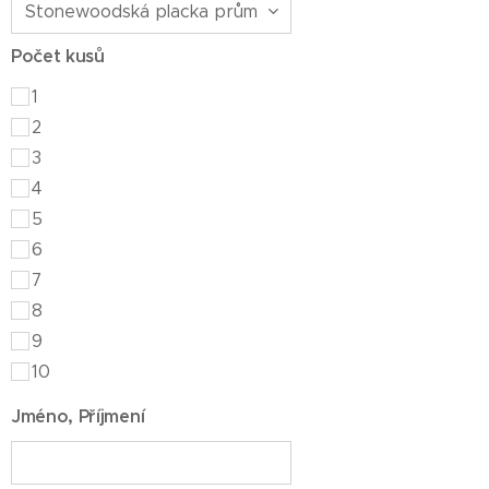
Počet kusů
1
2
3
4
5
6
7
8
9
10
Jméno, Příjmení